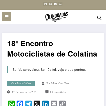
18º Encontro
Motociclistas de Colatina
Se foi, aproveitou. Se não foi, veja o que perdeu.
Cilindradas Video
Por Editor Casa Texto
17 De Janeiro De 2025
0 Comentários
WhatsApp
Facebook
Telegram
X
LinkedIn
Email
Copy