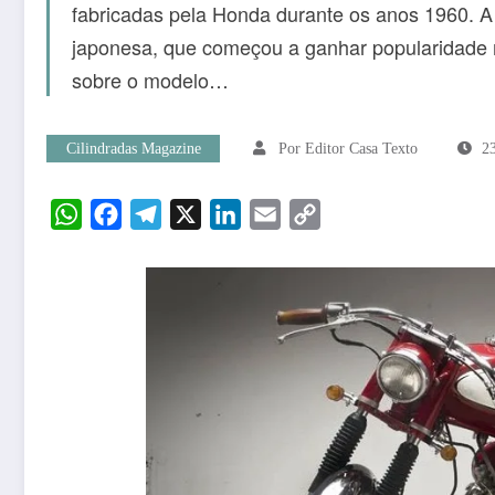
fabricadas pela Honda durante os anos 1960. 
japonesa, que começou a ganhar popularidade 
sobre o modelo…
Cilindradas Magazine
Por Editor Casa Texto
2
WhatsApp
Facebook
Telegram
X
LinkedIn
Email
Copy
Link