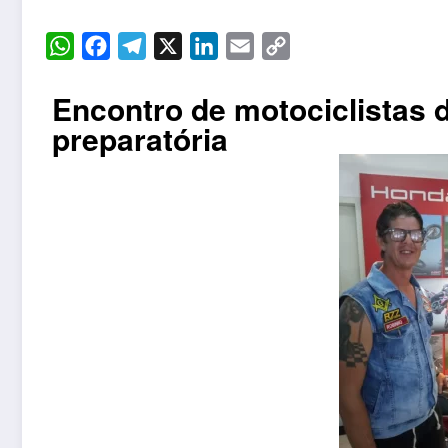
WhatsApp
Facebook
Telegram
X
LinkedIn
Email
Copy
Link
Encontro de motociclistas 
preparatória