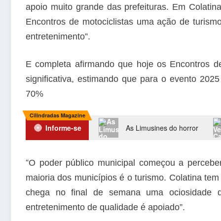
apoio muito grande das prefeituras. Em Colatin
Encontros de motociclistas uma ação de turism
entretenimento”.
E completa afirmando que hoje os Encontros d
significativa, estimando que para o evento 202
70%
Cilindradas Magazine
Informe-se
As Limusines do horror
“
O poder público municipal começou a perceber
maioria dos municípios é o turismo. Colatina t
chega no final de semana uma ociosidade d
entretenimento de qualidade é apoiado”.