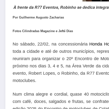
À frente da R77 Eventos, Robinho se dedica integr
Por Guilherme Augusto Zacharias
Fotos Cilindradas Magazine e Jefté Dias
No sábado, 22/02, na concessionária
Honda Ho
toda a cidade e até de outros municípios, repr
reuniram para organizar o 20º Encontro de Motoc
próximo nos dias 3, 4 e 5, na Área Verde da cid
evento, Robert Lopes, o Robinho, da R77 Evento
motoclubes.
Num clima alegre e cordial, quase 40 motocicl
com café, doces, salgados e frutas, se confrat
edição 2025 do Encontro de motoclubes de Colatin