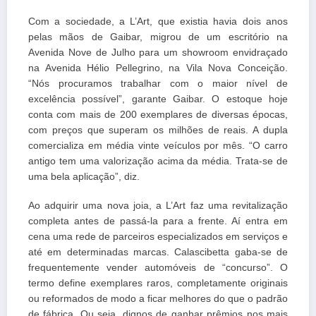
Com a sociedade, a L’Art, que existia havia dois anos
pelas mãos de Gaibar, migrou de um escritório na
Avenida Nove de Julho para um showroom envidraçado
na Avenida Hélio Pellegrino, na Vila Nova Conceição.
“Nós procuramos trabalhar com o maior nível de
excelência possível”, garante Gaibar. O estoque hoje
conta com mais de 200 exemplares de diversas épocas,
com preços que superam os milhões de reais. A dupla
comercializa em média vinte veículos por mês. “O carro
antigo tem uma valorização acima da média. Trata-se de
uma bela aplicação”, diz.
Ao adquirir uma nova joia, a L’Art faz uma revitalização
completa antes de passá-la para a frente. Aí entra em
cena uma rede de parceiros especializados em serviços e
até em determinadas marcas. Calascibetta gaba-se de
frequentemente vender automóveis de “concurso”. O
termo define exemplares raros, completamente originais
ou reformados de modo a ficar melhores do que o padrão
de fábrica. Ou seja, dignos de ganhar prêmios nos mais