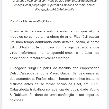
O estoque hoje conta com mais de 200 exemplares de diversas
épocas, com preços que superam os milhões de reais. Fotos:
divulgação L’Art D’Automobile
Por Vitor Matsubara/GQGlobo
Quem é fã de carros antigos entende por que alguns
modelos se comparam a obras de arte. Fica fácil passar
um bom tempo admirando cada detalhe. Assim, o nome
L’Art D’Automobile combina com a loja paulistana que
virou referência no antigomobilismo, a prática de
colecionar e restaurar veículos vintage.
O negócio surgiu a partir do fascínio dos empresários
Delso Calascibetta, 65, e Mauro Gaibar, 62, pelo universo
dos automóveis. Porém, eles trilharam caminhos bastante
distintos antes de se tornar sócios na L’Art, em 2009.
Calascibetta trabalhou na agência de publicidade Young
& Rubicam, foi dono de uma confecção e até importou
colchões.