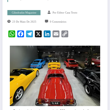
Cilindradas Magazine
Por Editor Casa Texto
23 De Maio De 2025
0 Comentários
WhatsApp
Facebook
Telegram
X
LinkedIn
Email
Copy
Link